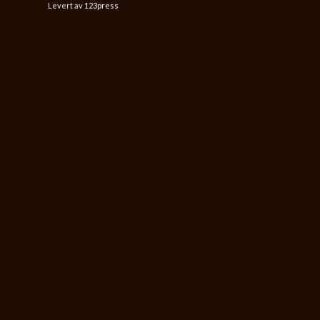
Levert av
123press